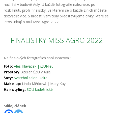
nachází v bu
dově Auly. U každé fotografie naleznete, po
rozkliknutí, profil finalistky, ve kterém se o každé z nich můžete
dozvědět více. S hr
dostí Vám tedy představujeme dívky, které se
letos utkají o titul Miss Agro 2022:
FINALISTKY MISS AGRO 2022
Na finálových fotografiích spolupracovali:
Foto:
Aleš Hlaváček | iZUN.eu
Prostory:
Ateliér ČZU v Aule
Šaty:
Svatební salon Delta
Make-up:
Linda Měrková
|
Mary Kay
Hair styling:
SOU kadeřnické
Sdílej článek