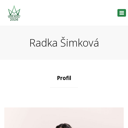
Tog
nav
Radka Šimková
Profil