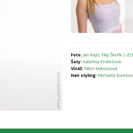
Foto:
Jan Rajtr, Filip Škeřík | iZ
Šaty:
Kateřina Prokešová
Vizáž:
Nikol Matoušová
Hair styling:
Michaela Burešov