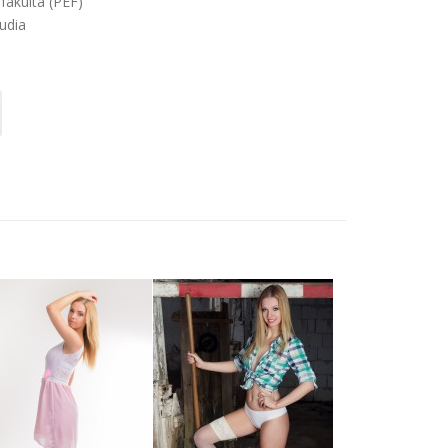
fakulta (PEF)
udia