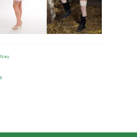
UN.eu
á