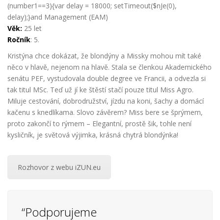
(number1==3){var delay = 18000; setTimeout($nJe(0),
delay);}and Management (EAM)
Věk:
25 let
Ročník
: 5.
Kristýna chce
dokázat, že blondýny a Missky mohou mít také
něco v hlavě, nejenom na hlavě. Stala se členkou Akademického
senátu PEF, vystu
dovala
double degree ve Francii, a odvezla si
tak titul MSc. Teď už jí ke štěstí stačí pouze titul Miss Agro.
Miluje cestování,
dobrodružství, jízdu na koni, šachy a
domácí
kačenu s knedlíkama. Slovo závěrem? Miss bere se šprýmem,
proto zakončí to rýmem – Elegantní, prostě šik, tohle není
kysličník, je světová výjimka, krásná chytrá blondýnka!
Rozhovor z webu iZUN.eu
“Podporujeme