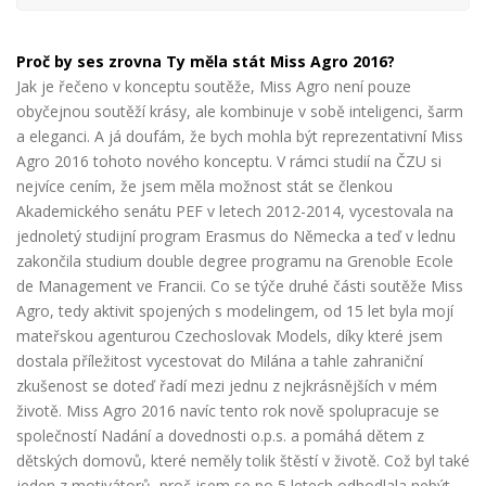
Proč by ses zrovna Ty měla stát Miss Agro 2016?
Jak je řečeno v konceptu soutěže, Miss Agro není pouze
obyčejnou soutěží krásy, ale kombinuje v sobě inteligenci, šarm
a eleganci. A já
doufám, že bych mohla být reprezentativní Miss
Agro 2016 tohoto nového konceptu. V rámci studií na ČZU si
nejvíce cením, že jsem měla možnost stát se členkou
Akademického senátu PEF v letech 2012-2014, vycestovala na
jednoletý studijní program Erasmus
do Německa a teď v lednu
zakončila studium
double degree programu na Grenoble Ecole
de Management ve Francii. Co se týče druhé části soutěže Miss
Agro, tedy aktivit spojených s modelingem, od 15 let byla mojí
mateřskou agenturou Czechoslovak Models, díky které jsem
dostala příležitost vycestovat
do Milána a tahle zahraniční
zkušenost se
doteď řadí mezi jednu z nejkrásnějších v mém
životě. Miss Agro 2016 navíc tento rok nově spolupracuje se
společností Nadání a
dovednosti o.p.s. a pomáhá dětem z
dětských
domovů, které neměly tolik štěstí v životě. Což byl také
jeden z motivátorů, proč jsem se po 5 letech odhodlala nebýt