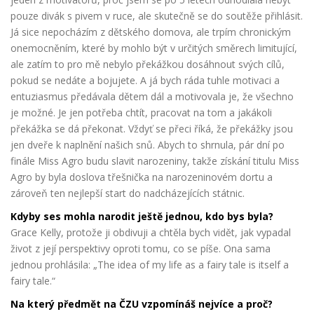
pouze divák s pivem v ruce, ale skutečně se
do soutěže přihlásit.
Já sice nepocházím z dětského
domova, ale trpím chronickým
onemocněním, které by mohlo být v určitých směrech limitující,
ale zatím to pro mě nebylo překážkou
dosáhnout svých cílů,
pokud se nedáte a bojujete. A já bych ráda tuhle motivaci a
entuziasmus předávala dětem dál a motivovala je, že všechno
je možné. Je jen potřeba chtít, pracovat na tom a jakákoli
překážka se dá překonat. Vždyť se přeci říká, že překážky jsou
jen dveře k naplnění našich snů. Abych to shrnula, pár dní po
finále Miss Agro budu slavit narozeniny, takže získání titulu Miss
Agro by byla
doslova třešnička na narozeninovém
dortu a
zároveň ten nejlepší start
do nadcházejících státnic.
Kdyby ses mohla narodit ještě jednou, k
do bys byla?
Grace Kelly, protože ji obdivuji a chtěla bych vidět, jak vypadal
život z její perspektivy oproti tomu, co se píše. Ona sama
jednou prohlásila: „The idea of my life as a fairy tale is itself a
fairy tale.“
Na který předmět na ČZU vzpomínáš nejvíce a proč?