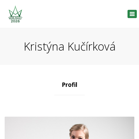
Tog
nav
Kristýna Kučírková
Profil