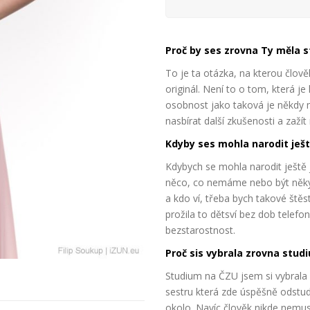
Proč by ses zrovna Ty měla s
To je ta otázka, na kterou člo
originál. Není to o tom, která j
osobnost jako taková je někdy m
nasbírat další zkušenosti a zažít
Kdyby ses mohla narodit ješt
Kdybych se mohla narodit ještě
něco, co nemáme nebo být někým
a kdo ví, třeba bych takové ště
prožila to dětsví bez dob telefon
bezstarostnost.
Proč sis vybrala zrovna stud
Studium na ČZU jsem si vybrala
sestru která zde úspěšně odstudo
okolo. Navíc člověk nikde nemu