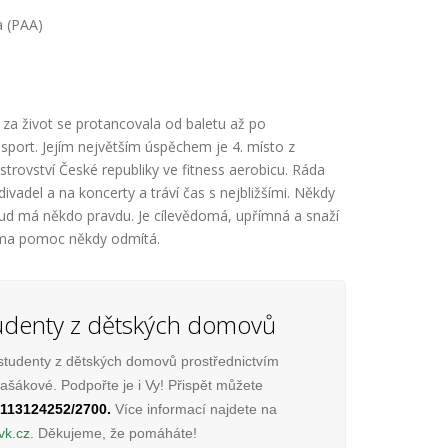
a (PAA)
 za život se protancovala od baletu až po
o sport. Jejím největším úspěchem je 4. místo z
istrovství České republiky ve fitness aerobicu. Ráda
 divadel a na koncerty a tráví čas s nejbližšími. Někdy
kud má někdo pravdu. Je cílevědomá, upřímná a snaží
ama pomoc někdy odmítá.
denty z dětských domovů
studenty z dětských domovů prostřednictvím
šákové. Podpořte je i Vy! Přispět můžete
113124252/2700.
Více informací najdete na
vk.cz
. Děkujeme, že pomáháte!