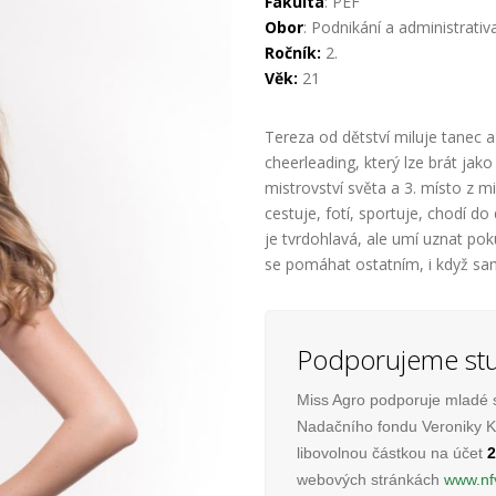
Fakulta
: PEF
Obor
: Podnikání a administrativ
Ročník:
2.
Věk:
21
Tereza od dětství miluje tanec a
cheerleading, který lze brát jak
mistrovství světa a 3. místo z m
cestuje, fotí, sportuje, chodí do
je tvrdohlavá, ale umí uznat po
se pomáhat ostatním, i když s
Podporujeme stu
Miss Agro podporuje mladé 
Nadačního fondu Veroniky Ka
libovolnou částkou na účet
2
webových stránkách
www.nf