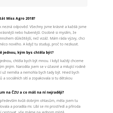
tát Miss Agro 2018?
věk nezná odpověď. Všechny jsme krásné a každá jsme
e krásnější nebo hubenější. Osobně si myslím, že
nohem důležitější, než vizáž. Mám ráda výzvy, chci
 něco nového. A když tu studuji, proč to nezkusit.
ě jednou, kým bys chtěla být?
 jednou, chtěla bych být mnou. I když každý chceme
 jiným. Narodila jsem se v úžasné a milující rodině
stí už neměla a nemohla bych tady být. Hned bych
ů a sociálních sítí a zopakovala si tu dětskou
ium na ČZU a co máš na ní nejraději?
 především kvůli dobrým ohlasům, měla jsem tu
vala a poradila mi. Líbí se mi prostředí a příroda
sí cestovat, vše máme na jednom místě.