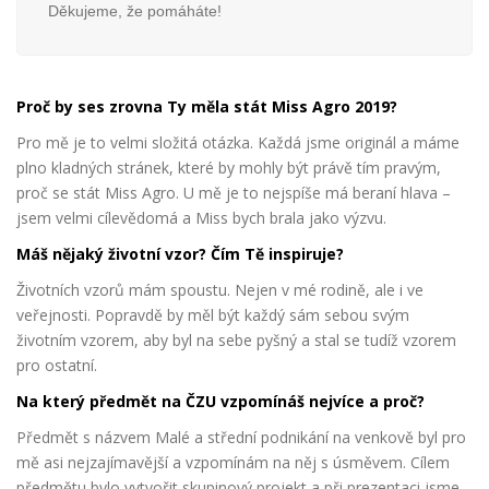
Děkujeme, že pomáháte!
Proč by ses zrovna Ty měla stát Miss Agro 2019?
Pro mě je to velmi složitá otázka. Každá jsme originál a máme
plno kladných stránek, které by mohly být právě tím pravým,
proč se stát Miss Agro. U mě je to nejspíše má beraní hlava –
jsem velmi cílevě
domá a Miss bych brala jako výzvu.
Máš nějaký životní vzor? Čím Tě inspiruje?
Životních vzorů mám spoustu. Nejen v mé rodině, ale i ve
veřejnosti. Popravdě by měl být každý sám sebou svým
životním vzorem, aby byl na sebe pyšný a stal se tudíž vzorem
pro ostatní.
Na který předmět na ČZU vzpomínáš nejvíce a proč?
Předmět s názvem Malé a střední podnikání na venkově byl pro
mě asi nejzajímavější a vzpomínám na něj s úsměvem. Cílem
předmětu bylo vytvořit skupinový projekt a při prezentaci jsme