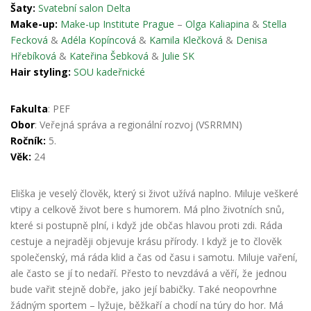
Šaty:
Svatební salon Delta
Make-up:
Make-up Institute Prague
–
Olga Kaliapina
&
Stella
Fecková
&
Adéla Kopíncová
&
Kamila Klečková
&
Denisa
Hřebíková
&
Kateřina Šebková
&
Julie SK
Hair styling:
SOU kadeřnické
Fakulta
: PEF
Obor
: Veřejná správa a regionální rozvoj (VSRRMN)
Ročník:
5.
Věk:
24
Eliška je veselý člověk, který si život užívá naplno. Miluje veškeré
vtipy a celkově život bere s humorem. Má plno životních snů,
které si postupně plní, i když jde občas hlavou proti zdi. Ráda
cestuje a nejraději objevuje krásu přírody. I když je to člověk
společenský, má ráda klid a čas od času i samotu. Miluje vaření,
ale často se jí to nedaří. Přesto to nevzdává a věří, že jednou
bude vařit stejně
dobře, jako její babičky. Také neopovrhne
žádným sportem – lyžuje, běžkaří a chodí na túry
do hor. Má