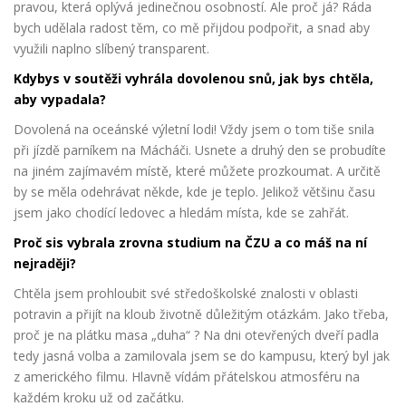
pravou, která oplývá jedinečnou osobností. Ale proč já? Ráda
bych udělala radost těm, co mě přijdou podpořit, a snad aby
využili naplno slíbený transparent.
Kdybys v soutěži vyhrála dovolenou snů, jak bys chtěla,
aby vypadala?
Dovolená na oceánské výletní lodi! Vždy jsem o tom tiše snila
při jízdě parníkem na Mácháči. Usnete a druhý den se probudíte
na jiném zajímavém místě, které můžete prozkoumat. A určitě
by se měla odehrávat někde, kde je teplo. Jelikož většinu času
jsem jako chodící ledovec a hledám místa, kde se zahřát.
Proč sis vybrala zrovna studium na ČZU a co máš na ní
nejraději?
Chtěla jsem prohloubit své středoškolské znalosti v oblasti
potravin a přijít na kloub životně důležitým otázkám. Jako třeba,
proč je na plátku masa „duha“ ? Na dni otevřených dveří padla
tedy jasná volba a zamilovala jsem se do kampusu, který byl jak
z amerického filmu. Hlavně vídám přátelskou atmosféru na
každém kroku už od začátku.