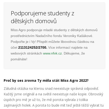
Podporujeme studenty z
dětských domovů
Miss Agro podporuje mladé studenty z dětských domovů
prostřednictvím Nadačního fondu Veroniky Kašákové.
Podpořte je i Vy! Přispět můžete libovolnou částkou na
účet
2113124252/2700.
Více informací najdete na
webových stránkách
www.nfvk.cz
. Děkujeme, že
pomáháte!
Proč by ses zrovna Ty měla stát Miss Agro 2022?
Záludná otázka na kterou snad neexistuje správná odpověď.
Každý jsme originál a na světě neexistuje naše kopie. Obrovský
úspěch pro mě je už to, že mě porota vybrala z tolika
zajímavých holek. A porota to bude mít teď ještě těžší vybrat tu