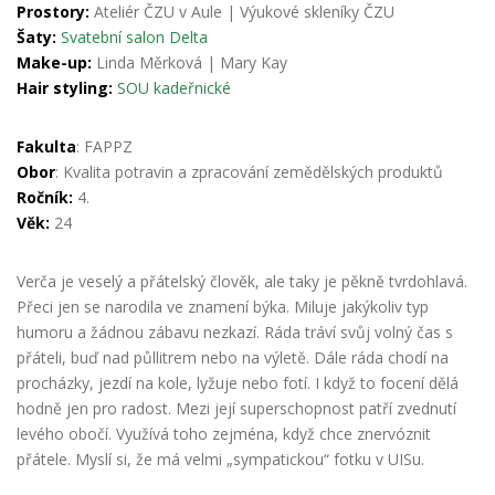
Prostory:
Ateliér ČZU v Aule | Výukové skleníky ČZU
Šaty:
Svatební salon Delta
Make-up:
Linda Měrková
|
Mary Kay
Hair styling:
SOU kadeřnické
Fakulta
: FAPPZ
Obor
: Kvalita potravin a zpracování zemědělských produktů
Ročník:
4.
Věk:
24
Verča je veselý a přátelský člověk, ale taky je pěkně tvrdohlavá.
Přeci jen se narodila ve znamení býka. Miluje jakýkoliv typ
humoru a žádnou zábavu nezkazí. Ráda tráví svůj volný čas s
přáteli, buď nad půllitrem nebo na výletě. Dále ráda chodí na
procházky, jezdí na kole, lyžuje nebo fotí. I když to focení dělá
hodně jen pro radost. Mezi její superschopnost patří zvednutí
levého obočí. Využívá toho zejména, když chce znervóznit
přátele. Myslí si, že má velmi „sympatickou“ fotku v UISu.