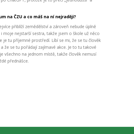
ium na ČZU a co máš na ní nejraději?
ejvíce přiblíží zemědělství a zároveň nebude úplně
 i moje nejstarší sestra, takže jsem o škole už něco
e je tu příjemné prostředí. Líbí se mi, že se tu člověk
a že se tu pořádají zajímavé akce. Je to tu takové
e je všechno na jednom místě, takže člověk nemusí
aždé přednášce.