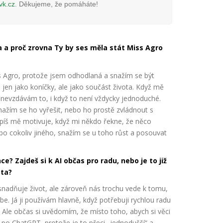
vk.cz
. Děkujeme, že pomáháte!
la a proč zrovna Ty by ses měla stát Miss Agro
s Agro, protože jsem odhodlaná a snažím se být
jen jako koníčky, ale jako součást života. Když mě
 nevzdávám to, i když to není vždycky jednoduché.
snažím se ho vyřešit, nebo ho prostě zvládnout s
íš mě motivuje, když mi někdo řekne, že něco
ebo cokoliv jiného, snažím se u toho růst a posouvat
ce? Zajdeš si k AI občas pro radu, nebo je to již
ota?
nadňuje život, ale zároveň nás trochu vede k tomu,
. Já ji používám hlavně, když potřebuji rychlou radu
 Ale občas si uvědomím, že místo toho, abych si věci
po ChatGPT, protože je to přeci „jednodušší“ a