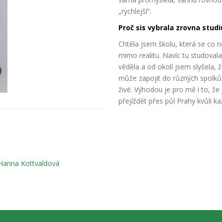
„rychlejší“.
Proč sis vybrala zrovna stud
Chtěla jsem školu, která se co n
mimo realitu. Navíc tu studovala
věděla a od okolí jsem slyšela, ž
může zapojit do různých spolků 
živé. Výhodou je pro mě i to, ž
přejíždět přes půl Prahy kvůli k
Hanna Kottvaldová