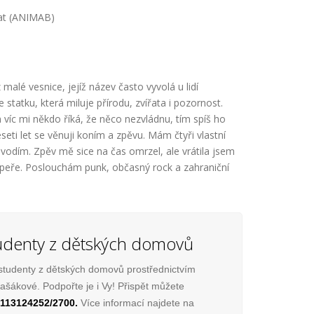
řat (ANIMAB)
alé vesnice, jejíž název často vyvolá u lidí
 statku, která miluje přírodu, zvířata i pozornost.
 víc mi někdo říká, že něco nezvládnu, tím spíš ho
eti let se věnuji koním a zpěvu. Mám čtyři vlastní
vodím. Zpěv mě sice na čas omrzel, ale vrátila jsem
opeře. Poslouchám punk, občasný rock a zahraniční
denty z dětských domovů
studenty z dětských domovů prostřednictvím
šákové. Podpořte je i Vy! Přispět můžete
113124252/2700.
Více informací najdete na