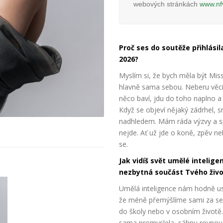
webových stránkách
www.nf
Proč ses do soutěže přihlási
2026?
Myslím si, že bych měla být Mis
hlavně sama sebou. Neberu věci 
něco baví, jdu do toho naplno a
Když se objeví nějaký zádrhel, 
nadhledem. Mám ráda výzvy a sp
nejde. Ať už jde o koně, zpěv n
se.
Jak vidíš svět umělé inteligen
nezbytná součást Tvého živ
Umělá inteligence nám hodně us
že méně přemýšlíme sami za sebe
do školy nebo v osobním životě.
sama promyslela, sáhnu rovnou 