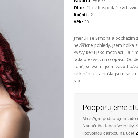
Fakulta
: FAPPZ
Obor
: Chov hospodářských zví
Ročník:
2.
Věk:
20
Jmenuji se Simona a pocházím z m
nevěřícné pohledy. Jsem holka ze
Výzvy beru jako motivaci – a čím
ráda přesvědčím o opaku. Od des
koně, se všemi jsem závodila/zá
se k němu – a našla jsem se v 
rap.
Podporujeme stu
Miss Agro podporuje mladé 
Nadačního fondu Veroniky Ka
libovolnou částkou na účet
2