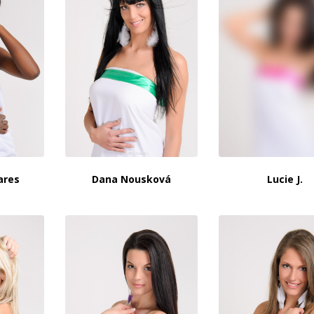
ares
Dana Nousková
Lucie J.