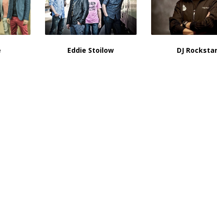
DJ Rocksta
e
Eddie Stoilow