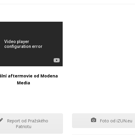
iální aftermovie od Modena
Media
Report od Pražského
Foto od iZUN.eu
Patriotu