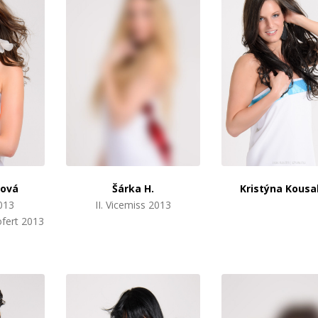
žová
Šárka H.
Kristýna Kousa
2013
II. Vicemiss 2013
fert 2013