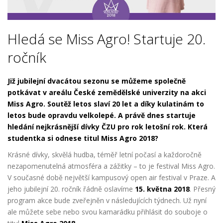
Hledá se Miss Agro! Startuje 20.
ročník
Již jubilejní dvacátou sezonu se můžeme společně
potkávat v areálu České zemědělské univerzity na akci
Miss Agro. Soutěž letos slaví 20 let a díky kulatinám to
letos bude opravdu velkolepé. A právě dnes startuje
hledání nejkrásnější dívky ČZU pro rok letošní rok. Která
studentka si odnese titul Miss Agro 2018?
Krásné dívky, skvělá hudba, téměř letní počasí a kaž
doročně
nezapomenutelná atmosféra a zážitky – to je festival Miss Agro.
V současné
době největší kampusový open air festival v Praze. A
jeho jubilejní 20. ročník řádně oslavíme
15. května 2018
. Přesný
program akce bude zveřejněn v následujících týdnech. Už nyní
ale můžete sebe nebo svou kamarádku přihlásit
do souboje o