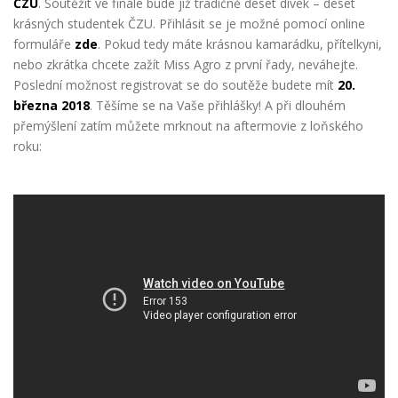
ČZU
. Soutěžit ve finále bude již tradičně deset dívek – deset
krásných studentek ČZU. Přihlásit se je možné pomocí online
formuláře
zde
. Pokud tedy máte krásnou kamarádku, přítelkyni,
nebo zkrátka chcete zažít Miss Agro z první řady, neváhejte.
Poslední možnost registrovat se
do soutěže budete mít
20.
března 2018
. Těšíme se na Vaše přihlášky! A při dlouhém
přemýšlení zatím můžete mrknout na aftermovie z loňského
roku: