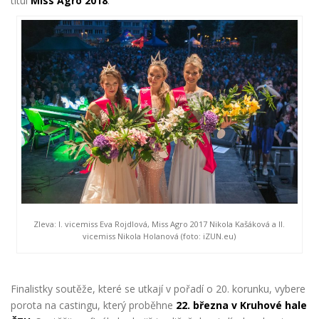
titul
Miss Agro 2018
.
Zleva: I. vicemiss Eva Rojdlová, Miss Agro 2017 Nikola Kašáková a II.
vicemiss Nikola Holanová (foto: iZUN.eu)
Finalistky soutěže, které se utkají v pořadí o 20. korunku, vybere
porota na castingu, který proběhne
22. března v Kruhové hale