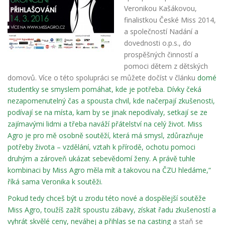
Veronikou Kašákovou,
finalistkou České Miss 2014,
a společností Nadání a
dovednosti o.p.s.,
do
prospěšných činností a
pomoci dětem z dětských
domovů. Více o této spolupráci se můžete
dočíst v článku
domé
studentky se smyslem pomáhat, kde je potřeba. Dívky čeká
nezapomenutelný čas a spousta chvil, kde načerpají zkušenosti,
podívají se na místa, kam by se jinak nepodívaly, setkají se ze
zajímavými lidmi a třeba naváží přátelství na celý život. Miss
Agro je pro mě osobně soutěží, která má smysl, zdůrazňuje
potřeby života – vzdělání, vztah k přírodě, ochotu pomoci
druhým a zároveň ukázat sebevě
domí ženy. A právě tuhle
kombinaci by Miss Agro měla mít a takovou na ČZU hledáme,“
říká sama Veronika k soutěži.
Pokud tedy chceš být u zrodu této nové a
dospělejší soutěže
Miss Agro, toužíš zažít spoustu zábavy, získat řadu zkušeností a
vyhrát skvělé ceny, neváhej a
přihlas se na casting
a staň se