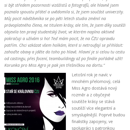
si být středem pozornosti vizážistů a fotografů, ale hlavně jsem
poznala spoustu přátel a uvě
domila si, že jsem součást univerzity.
Můj pocit návštěvníka se po pěti letech studia změnil na
právoplatného člena, ne titulem krásy, ale tím, že jsem díky soutěži
objevila ten pravý studentský život, ve kterém naplno aktivně
pokračuji a užívám si ho! Teď mám pocit, že na ČZU opravdu
patřím. Chci vzkázat všem holkám, které si netroufají se přihlásit:
zahoďte obavy a jděte
do toho po hlavě. Hlavní je si celou tu cestu
od castingu, přes focení, teambuildingy až po finále pořádně užít!
Korunka pro Miss Agro je pak jen třešničkou na
dortu.“
Letošní rok je navíc v
mnohém přelomový, celá
Miss Agro
dostává nový
rozměr a z obyčejné
soutěže krásy se stává
soutěží více elegantní a
smysluplnější. Poprvé bu
dou
finalistky zapojeny, ve
spolupráci s patronkou