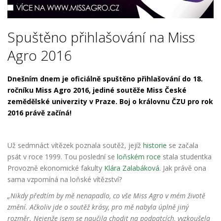
Spuštěno přihlašování na Miss
Agro 2016
Dnešním dnem je oficiálně spuštěno přihlašování
do 18.
ročníku Miss Agro 2016, jediné soutěže Miss České
zemědělské univerzity v Praze. Boj o královnu ČZU pro rok
2016 právě začíná!
Už sedmnáct vítězek poznala soutěž, jejíž
historie
se začala
psát v roce 1999. Tou poslední se
loňském roce
stala studentka
Provozně ekonomické fakulty
Klára Zalabáková
. Jak právě ona
sama vzpomíná na loňské vítězství?
„Nikdy předtím by mě nenapadlo, co vše Miss Agro v mém životě
změní. Ačkoliv jde o soutěž krásy, pro mě nabyla úplně jiný
rozměr. Nejenže jsem se naučila chodit na podpatcích, vyzkoušela