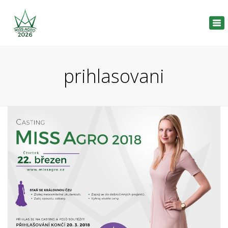
Tog
nav
prihlasovani