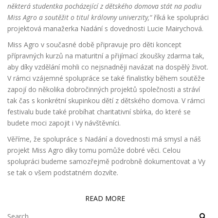
některá studentka pocházející z dětského domova stát na podiu
Miss Agro a soutěžit o titul královny univerzity,“
říká ke spolupráci
projektová manažerka Nadání s dovednosti Lucie Mairychová.
Miss Agro v současné době připravuje pro děti koncept
přípravných kurzů na maturitní a přijímací zkoušky zdarma tak,
aby díky vzdělání mohli co nejsnadněji navázat na dospělý život.
V rámci vzájemné spolupráce se také finalistky během soutěže
zapojí do několika dobročinných projektů společnosti a stráví
tak čas s konkrétní skupinkou dětí z dětského domova. V rámci
festivalu bude také probíhat charitativní sbírka, do které se
budete moci zapojit i Vy návštěvníci.
Věříme, že spolupráce s Nadání a dovednosti má smysl a náš
projekt Miss Agro díky tomu pomůže dobré věci. Celou
spolupráci budeme samozřejmě podrobně dokumentovat a Vy
se tak o všem podstatném dozvíte.
READ MORE