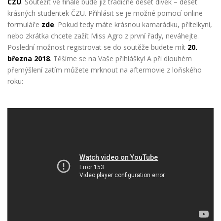
ČZU
. Soutěžit ve finále bude již tradičně deset dívek – deset
krásných studentek ČZU. Přihlásit se je možné pomocí online
formuláře
zde
. Pokud tedy máte krásnou kamarádku, přítelkyni,
nebo zkrátka chcete zažít Miss Agro z první řady, neváhejte.
Poslední možnost registrovat se
do soutěže budete mít
20.
března 2018
. Těšíme se na Vaše přihlášky! A při dlouhém
přemýšlení zatím můžete mrknout na aftermovie z loňského
roku: