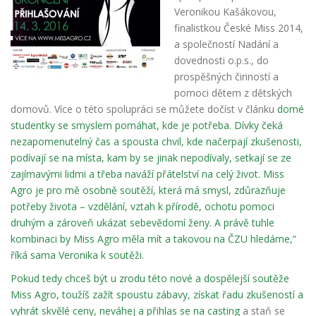
Veronikou Kašákovou,
finalistkou České Miss 2014,
a společností Nadání a
dovednosti o.p.s.,
do
prospěšných činností a
pomoci dětem z dětských
domovů. Více o této spolupráci se můžete
dočíst v článku
domé
studentky se smyslem pomáhat, kde je potřeba. Dívky čeká
nezapomenutelný čas a spousta chvil, kde načerpají zkušenosti,
podívají se na místa, kam by se jinak nepodívaly, setkají se ze
zajímavými lidmi a třeba naváží přátelství na celý život. Miss
Agro je pro mě osobně soutěží, která má smysl, zdůrazňuje
potřeby života – vzdělání, vztah k přírodě, ochotu pomoci
druhým a zároveň ukázat sebevě
domí ženy. A právě tuhle
kombinaci by Miss Agro měla mít a takovou na ČZU hledáme,“
říká sama Veronika k soutěži.
Pokud tedy chceš být u zrodu této nové a
dospělejší soutěže
Miss Agro, toužíš zažít spoustu zábavy, získat řadu zkušeností a
vyhrát skvělé ceny, neváhej a
přihlas se na casting
a staň se