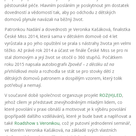
pěstounské péče. Hlavním posláním je poskytnout jim dostatek
dovedností a vědomostí tak, aby po odchodu z dětských
domovů plynule navázali na běžný život.
Patronkou Nadání a dovednosti je Veronika Kašáková, finalistka
České Miss 2014, která sama v dětském domově od 4 let
vyrůstala a po jeho opuštění se prala s nástrahy života jen velmi
těžko. Až právě rok 2014 a účast ve finále České Miss se pro ni
stal zlomovým a její život se otočil o 360 stupňů. Počátkem
roku 2015 napsala autobiografii
Zpověď – z děcáku až na
přehlídková mola
a rozhodla se stát se pro stovky dětí z
dětských domovů patronem a dospělým vzorem, který tolik
potřebují a nemají.
V současné době společnost organizuje projekt
ROZ(H)LED
,
jehož cílem je představit znevýhodněným mladým lidem, co
které povolání v praxi obnáší a motivovat je k výběru povolání
(popřípadě dalšího vzdělávání), které je bude bavit a naplňovat a
také
Roadshow s Veronikou
, což je putovní jednodenní seminář,
ve kterém Veronika Kašáková, na základě svých vlastních