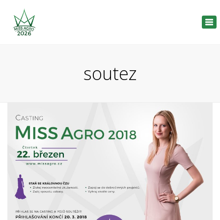
Tog
nav
soutez