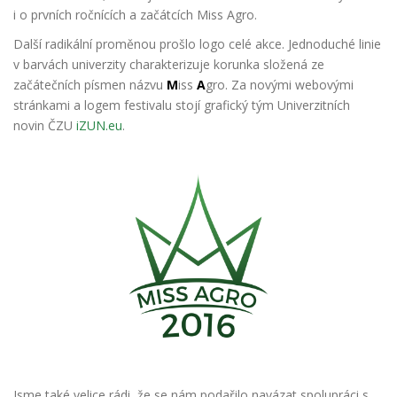
i o prvních ročnících a začátcích Miss Agro.
Další radikální proměnou prošlo logo celé akce. Jednoduché linie
v barvách univerzity charakterizuje korunka složená ze
začátečních písmen názvu
M
iss
A
gro. Za novými webovými
stránkami a logem festivalu stojí grafický tým Univerzitních
novin ČZU
iZUN.eu
.
Jsme také velice rádi, že se nám podařilo navázat spolupráci s