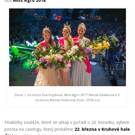
titul
Miss Agro 2018
.
Zleva: I. vicemiss Eva Rojdlová, Miss Agro 2017 Nikola Kašáková a II.
vicemiss Nikola Holanová (foto: iZUN.eu)
Finalistky soutěže, které se utkají v pořadí o 20. korunku, vybere
porota na castingu, který proběhne
22. března v Kruhové hale