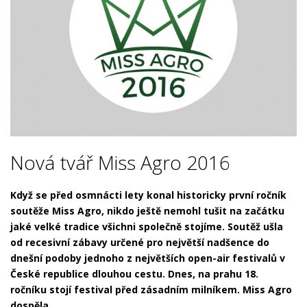
Nová tvář Miss Agro 2016
Když se před osmnácti lety konal historicky první ročník
soutěže Miss Agro, nik
do ještě nemohl tušit na začátku
jaké velké tradice všichni společně stojíme. Soutěž ušla
od recesivní zábavy určené pro největší nadšence
do
dnešní po
doby jednoho z největších open-air festivalů v
České republice dlouhou cestu. Dnes, na prahu 18.
ročníku stojí festival před zásadním milníkem. Miss Agro
dospěla.