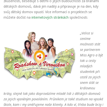
zkušeností, beseduje s dětmi o jejich budoucnosti za branami
dětských domovů, dává jim naději a připravuje je na den, kdy
svůj dětský domov opustí. Více informací o projektech se
můžete dočíst na
internetových stránkách
společnosti.
„Velice si
ceníme
možnosti stát
se partnerem
Miss Agro a být
tak u cesty
mladých
studentek při
cestě za jejich
snem stát se
královnou
krásy, stejně tak jako doprovázíme mladé lidi z dětských domovů
za jejich vysněným povoláním. Průnikem je také studium na vysoké
škole, kam i my směřujeme naše klienty. A kdo ví, třeba bude brzy i