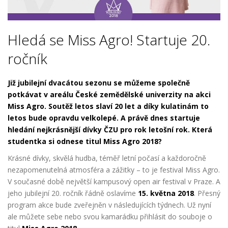
Hledá se Miss Agro! Startuje 20.
ročník
Již jubilejní dvacátou sezonu se můžeme společně
potkávat v areálu České zemědělské univerzity na akci
Miss Agro. Soutěž letos slaví 20 let a díky kulatinám to
letos bude opravdu velkolepé. A právě dnes startuje
hledání nejkrásnější dívky ČZU pro rok letošní rok. Která
studentka si odnese titul Miss Agro 2018?
Krásné dívky, skvělá hudba, téměř letní počasí a kaž
doročně
nezapomenutelná atmosféra a zážitky – to je festival Miss Agro.
V současné
době největší kampusový open air festival v Praze. A
jeho jubilejní 20. ročník řádně oslavíme
15. května 2018
. Přesný
program akce bude zveřejněn v následujících týdnech. Už nyní
ale můžete sebe nebo svou kamarádku přihlásit
do souboje o