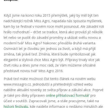
Když jsme na konci roku 2015 přemýšleli, jaký by měl být ten
nadcházející ročník Miss Agro, napadala nás spousta myšlenek,
kam by se festival v novém roce mohl posunout. Ale zásadní roli
hrálo rozhodnutí – držet se tradice, která akci provází již několik
let nebo se pustit
do zásadní proměny a ukázat světu novou a
moderní tvář Miss Agro? Nakonec převážila druhá varianta.
Osmnáct let je člověku jen jednou za život, a když má přijít
změna, tak právě teď. Změna, která bude symbolizovat jak
elegantní a stylová chce Miss Agro být. Přípravy trvaly více jak
čtvrt roku a dnes jsme moc rádi, že Vám můžeme oficiálně
představit novou tvář Miss Agro 2016.
Právě teď máte možnost číst tento článek na novém webu
www.missagro.cz. Jednodušší a přehlednější vzhled webu
nabídne aktuální novinky ze světa příprav a zákulisí akce. Poprvé
je také pro dívky připraven
online přihlašovací formulář
pro
účast v soutěži. Zapracovali jsme, a stále pracujeme, také na
historii festivalu
, kde najdete informace o nedávno minulých ale