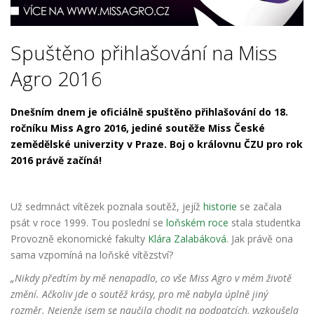
Spuštěno přihlašování na Miss
Agro 2016
Dnešním dnem je oficiálně spuštěno přihlašování
do 18.
ročníku Miss Agro 2016, jediné soutěže Miss České
zemědělské univerzity v Praze. Boj o královnu ČZU pro rok
2016 právě začíná!
Už sedmnáct vítězek poznala soutěž, jejíž
historie
se začala
psát v roce 1999. Tou poslední se
loňském roce
stala studentka
Provozně ekonomické fakulty
Klára Zalabáková
. Jak právě ona
sama vzpomíná na loňské vítězství?
„Nikdy předtím by mě nenapadlo, co vše Miss Agro v mém životě
změní. Ačkoliv jde o soutěž krásy, pro mě nabyla úplně jiný
rozměr. Nejenže jsem se naučila chodit na podpatcích, vyzkoušela