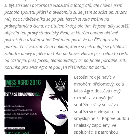
si být středem pozornosti vizážistů a fotografů, ale hlavně jsem
poznala spoustu přátel a uvě
domila si, že jsem součást univerzity.
Můj pocit návštěvníka se po pěti letech studia změnil na
právoplatného člena, ne titulem krásy, ale tím, že jsem díky soutěži
objevila ten pravý studentský život, ve kterém naplno aktivně
pokračuji a užívám si ho! Teď mám pocit, že na ČZU opravdu
patřím. Chci vzkázat všem holkám, které si netroufají se přihlásit:
zahoďte obavy a jděte
do toho po hlavě. Hlavní je si celou tu cestu
od castingu, přes focení, teambuildingy až po finále pořádně užít!
Korunka pro Miss Agro je pak jen třešničkou na
dortu.“
Letošní rok je navíc v
mnohém přelomový, celá
Miss Agro
dostává nový
rozměr a z obyčejné
soutěže krásy se stává
soutěží více elegantní a
smysluplnější. Poprvé bu
dou
finalistky zapojeny, ve
spolupráci s patronkou